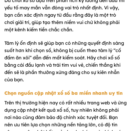
Dù chơi xổ số dựa trên phân tích kỹ lưỡng đến đâu thì
yếu tố may mắn vẫn đóng vai trò nhất định. Vì vậy,
bạn cần xác định ngay từ đầu rằng đây là một trò
chơi giải trí, giúp tạo thêm niềm vui chứ không phải
một kênh kiếm tiền chắc chắn.
Tâm lý ổn định sẽ giúp bạn có những quyết định sáng
suốt hơn khi chọn số, không bị cuốn theo tâm lý “cố
đấm ăn xôi” dẫn đến mất kiểm soát. Hãy chơi xổ số
bằng cái đầu lạnh và trái tim vui vẻ, chiến thắng khi
đến sẽ là phần thưởng xứng đáng cho sự kiên nhẫn
của bạn.
Chọn nguồn cập nhật xổ số ba miền nhanh uy tín
Trên thị trường hiện nay có rất nhiều trang web và ứng
dụng cập nhật kết quả xổ số, tuy nhiên không phải
nơi nào cũng đảm bảo độ chính xác tuyệt đối. Bạn
nên ưu tiên lựa chọn những nền tảng lớn, có độ tin