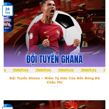
28
Th4
Đội Tuyển Ghana
Đội Tuyển Ghana – Niềm Tự Hào Của Nền Bóng Đá
Châu Phi