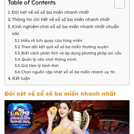
Table of Contents
Đôi nét về xổ số ba miền nhanh nhất
Thông tin chi tiết về xổ số ba miền nhanh nhất
Kinh nghiệm chơi xổ số ba miền nhanh nhất chuẩn
xác
Hiểu rõ lịch quay của từng miền
Theo dõi kết quả xổ số ba miền thường xuyên
Biết cách phân tích và áp dụng phương pháp soi cầu
Quản lý vốn chơi thông minh
Giữ tâm lý bình tĩnh
Chọn nguồn cập nhật xổ số ba miền nhanh uy tín
Kết luận
Đôi nét về xổ số ba miền nhanh nhất