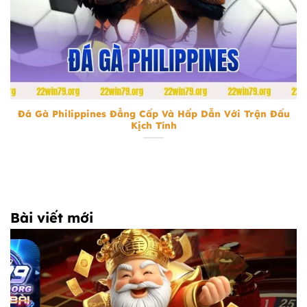
Đá Gà Philippines
Đá Gà Philippines Đẳng Cấp Và Hấp Dẫn Với Trận Đấu
Kịch Tính
Bài viết mới