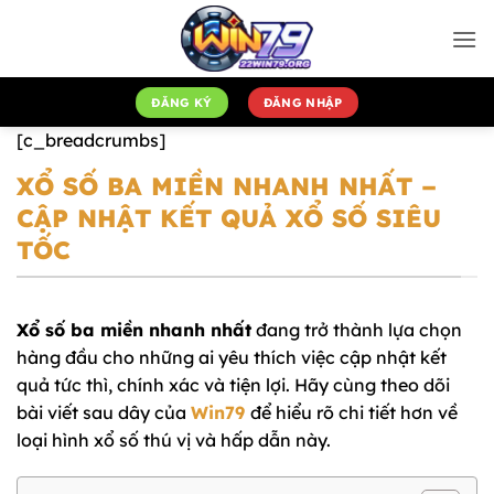
Bỏ
qua
nội
dung
ĐĂNG KÝ
ĐĂNG NHẬP
[c_breadcrumbs]
XỔ SỐ BA MIỀN NHANH NHẤT –
CẬP NHẬT KẾT QUẢ XỔ SỐ SIÊU
TỐC
Xổ số ba miền nhanh nhất
đang trở thành lựa chọn
hàng đầu cho những ai yêu thích việc cập nhật kết
quả tức thì, chính xác và tiện lợi. Hãy cùng theo dõi
bài viết sau dây của
Win79
để hiểu rõ chi tiết hơn về
loại hình xổ số thú vị và hấp dẫn này.