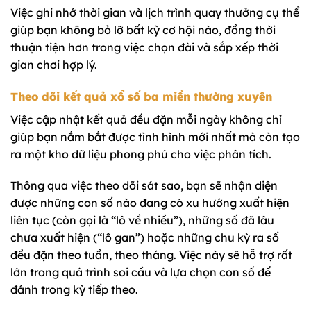
Việc ghi nhớ thời gian và lịch trình quay thưởng cụ thể
giúp bạn không bỏ lỡ bất kỳ cơ hội nào, đồng thời
thuận tiện hơn trong việc chọn đài và sắp xếp thời
gian chơi hợp lý.
Theo dõi kết quả xổ số ba miền thường xuyên
Việc cập nhật kết quả đều đặn mỗi ngày không chỉ
giúp bạn nắm bắt được tình hình mới nhất mà còn tạo
ra một kho dữ liệu phong phú cho việc phân tích.
Thông qua việc theo dõi sát sao, bạn sẽ nhận diện
được những con số nào đang có xu hướng xuất hiện
liên tục (còn gọi là “lô về nhiều”), những số đã lâu
chưa xuất hiện (“lô gan”) hoặc những chu kỳ ra số
đều đặn theo tuần, theo tháng. Việc này sẽ hỗ trợ rất
lớn trong quá trình soi cầu và lựa chọn con số để
đánh trong kỳ tiếp theo.