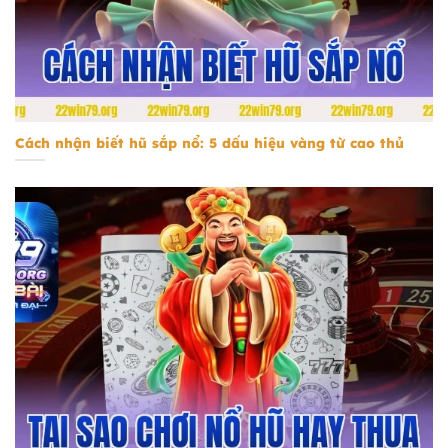
Cách nhận biết hũ sắp nổ
Cách nhận biết hũ sắp nổ: 5 dấu hiệu vàng từ cao thủ