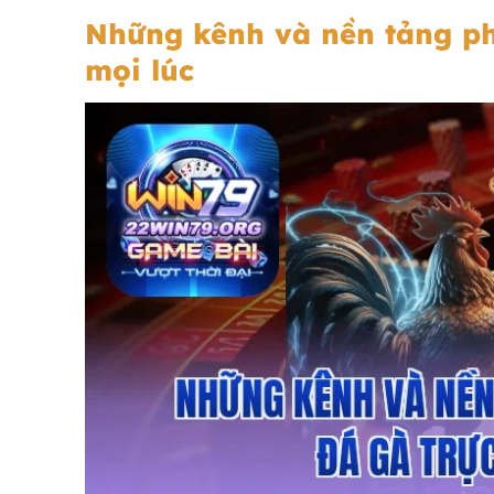
Những kênh và nền tảng ph
mọi lúc