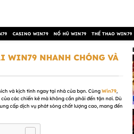
N79
CASINO WIN79
NỔ HŨ WIN79
THỂ THAO WIN79
ẠI WIN79 NHANH CHÓNG VÀ
ích và kịch tính ngay tại nhà của bạn. Cùng
Win79
,
 của các chiến kê mà không cần phải đến tận nơi. Dù
cung cấp dịch vụ phát sóng chất lượng cao, mang đến