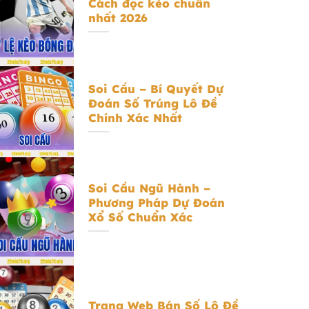
Cách đọc kèo chuẩn
nhất 2026
tỷ lệ kèo bóng
đá
Soi Cầu – Bí Quyết Dự
Đoán Số Trúng Lô Đề
Chính Xác Nhất
Soi Cầu
Soi Cầu Ngũ Hành –
Phương Pháp Dự Đoán
Xổ Số Chuẩn Xác
Soi Cầu Ngũ
Hành
Trang Web Bán Số Lô Đề