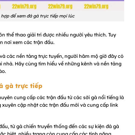
hợp để xem đá gà trực tiếp mọi lúc
 thể thao giải trí được nhiều người yêu thích. Tuy
ận nơi xem các trận đấu.
và các nền tảng trực tuyến, người hâm mộ giờ đây có
tại nhà. Hãy cùng tìm hiểu về những kênh và nền tảng
ào.
 gà trực tiếp
huyên cung cấp các trận đấu từ các sới gà nổi tiếng là
 xuyên cập nhật các trận đấu mới và cung cấp link
 đấu, từ gà chiến truyền thống đến các sự kiện đá gà
ặc biệt, nhiều trang còn cung cấp các tính năng