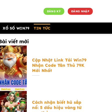
ĐĂNG KÝ
ĐĂNG NHẬP
XỔ SỐ WIN79
TIN TỨC
Bài viết mới
Cập Nhật Link Tải Win79
Nhận Code Tân Thủ 79K
tải Win79
Mới Nhất
nhận code tân
thủ 79k
Cách nhận biết hũ sắp
nổ: 5 dấu hiệu vàng từ