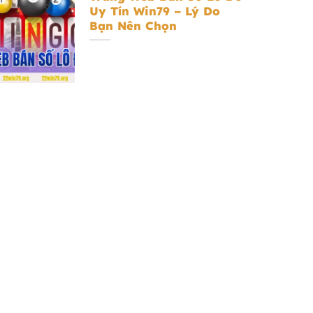
Uy Tín Win79 – Lý Do
Trang Web
Bạn Nên Chọn
Bán Số Lô Đề
Uy Tín