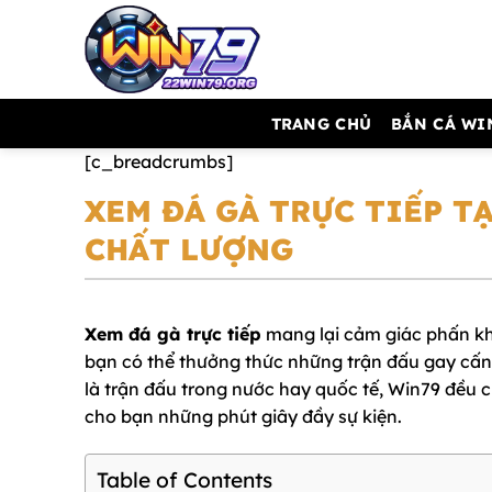
Bỏ
qua
nội
dung
TRANG CHỦ
BẮN CÁ WI
[c_breadcrumbs]
XEM ĐÁ GÀ TRỰC TIẾP T
CHẤT LƯỢNG
Xem đá gà trực tiếp
mang lại cảm giác phấn kh
bạn có thể thưởng thức những trận đấu gay cấn
là trận đấu trong nước hay quốc tế, Win79 đều 
cho bạn những phút giây đầy sự kiện.
Table of Contents