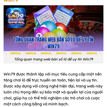
Win79
Tổng quan trang web bán số lô đề uy tín Win79
Win79 được thành lập với mục tiêu cung cấp một nền
tảng chơi lô đề trực tuyến an toàn, tiện lợi và uy tín.
Được xây dựng với công nghệ hiện đại, trang web này
luôn chú trọng đến sự bảo mật và quyền lợi của người
chơi, giúp họ có thể trải nghiệm các trò chơi cá cược
một cách công bằng và minh bạch.