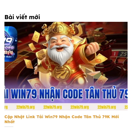
Bài viết mới
tải Win79 nhận code tân thủ 79k
Cập Nhật Link Tải Win79 Nhận Code Tân Thủ 79K Mới
Nhất