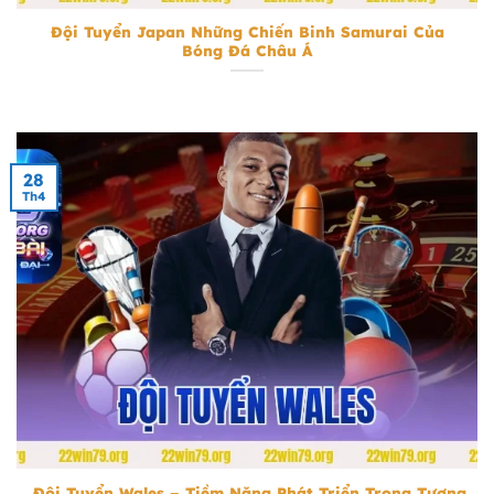
Đội Tuyển Japan Những Chiến Binh Samurai Của
Bóng Đá Châu Á
28
Th4
Đội Tuyển Wales
Đội Tuyển Wales – Tiềm Năng Phát Triển Trong Tương