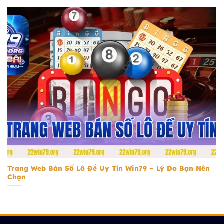
Trang Web Bán Số Lô Đề Uy Tín
Trang Web Bán Số Lô Đề Uy Tín Win79 – Lý Do Bạn Nên
Chọn