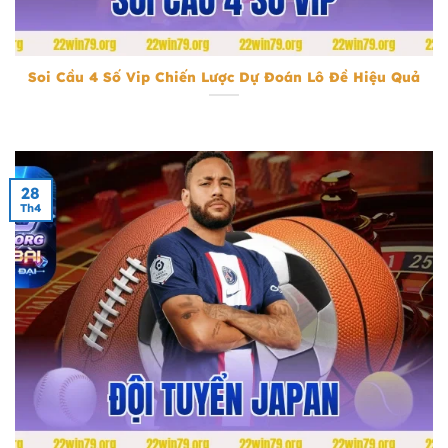
Soi Cầu 4 Số Vip
Soi Cầu 4 Số Vip Chiến Lược Dự Đoán Lô Đề Hiệu Quả
28
Th4
Đội Tuyển Japan