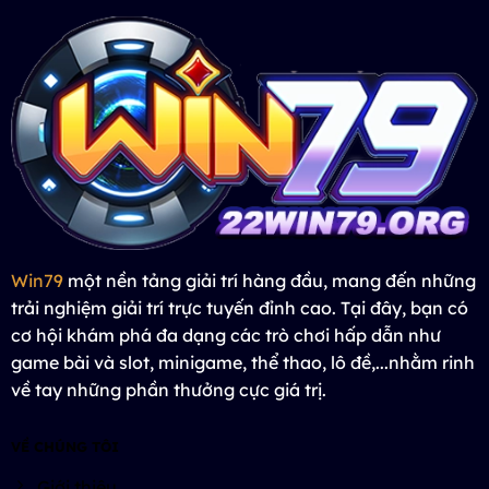
Win79
một nền tảng giải trí hàng đầu, mang đến những
trải nghiệm giải trí trực tuyến đỉnh cao. Tại đây, bạn có
cơ hội khám phá đa dạng các trò chơi hấp dẫn như
game bài và slot, minigame, thể thao, lô đề,...nhằm rinh
về tay những phần thưởng cực giá trị.
VỀ CHÚNG TÔI
Giới thiệu