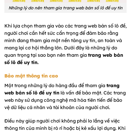
Những lý do nên tham gia trang web bán số lô đề uy tín
Khi lựa chọn tham gia vào các trang web bán số lô đề,
người chơi cần hết sức cẩn trọng để đảm bảo rằng
mình đang tham gia một nền tảng uy tín, an toàn và
mang lại cơ hội thắng lớn. Dưới đây là những lý do
quan trọng tại sao bạn nên tham gia
trang web bán
số lô đề uy tín.
Bảo mật thông tin cao
Một trong những lý do hàng đầu để tham gia
trang
web bán số lô đề uy tín
là vấn đề bảo mật. Các trang
web này sử dụng công nghệ mã hóa tiên tiến để bảo
vệ dữ liệu cá nhân và tài khoản của người chơi.
Điều này giúp người chơi không phải lo lắng về việc
thông tin của mình bị rò rỉ hoặc bị kẻ xấu lợi dụng. Khi