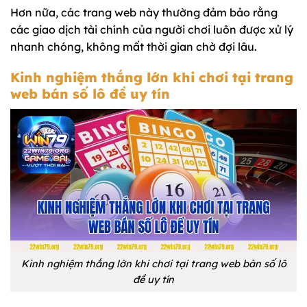
Hơn nữa, các trang web này thường đảm bảo rằng
các giao dịch tài chính của người chơi luôn được xử lý
nhanh chóng, không mất thời gian chờ đợi lâu.
Kinh nghiệm thắng lớn khi chơi tại trang
web bán số lô đề uy tín
Kinh nghiệm thắng lớn khi chơi tại trang web bán số lô
đề uy tín