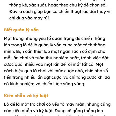
thống kê, xác suất, hoặc theo chu kỳ để chọn số.
Đây là cách giúp bạn có chiến thuật lâu dài thay vì
chỉ dựa vào may rủi.
Biết quản lý vốn
Một trong những yếu tố quan trọng để chiến thắng
lớn trong lô đề là quản lý vốn cược một cách thông
minh. Bạn cần thiết lập một ngân sách cố định cho
mỗi lần chơi và tuân thủ nghiêm ngặt, tránh việc đặt
cược quá nhiều vào một lần để rồi mất tất cả. Một
cách hiệu quả là chơi với mức cược nhỏ, chia nhỏ số
tiền trong nhiều lần đặt cược, và chỉ tăng cược khi đã
có kinh nghiệm và chiến lược vững vàng.
Kiên nhẫn và kỷ luật
Lô đề là một trò chơi có yếu tố may mắn, nhưng cũng
cần kiên nhẫn và kỷ luật. Đừng cố gắng thắng lớn