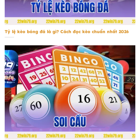
tỷ lệ kèo bóng đá
Tỷ lệ kèo bóng đá là gì? Cách đọc kèo chuẩn nhất 2026
Soi Cầu