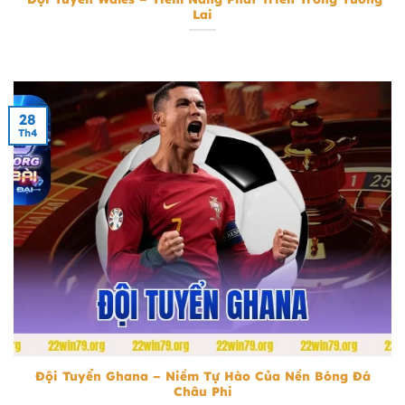
Lai
28
Th4
Đội Tuyển Ghana
Đội Tuyển Ghana – Niềm Tự Hào Của Nền Bóng Đá
Châu Phi