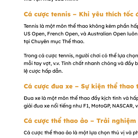
Cá cược tennis – Khi yêu thích tốc 
Tennis là một môn thể thao không kém phần hấp
US Open, French Open, và Australian Open luôn 
tại Chuyên mục Thể thao.
Trong cá cược tennis, người chơi có thể lựa chọ
mỗi tay vợt, v.v. Tính chất nhanh chóng và đầy b
lệ cược hấp dẫn.
Cá cược đua xe – Sự kiện thể thao 
Đua xe là một môn thể thao đầy kịch tính và hấp
giải đua xe nổi tiếng như F1, MotoGP, NASCAR, v
Cá cược thể thao ảo – Trải nghiệm
Cá cược thể thao ảo là một lựa chọn thú vị và p