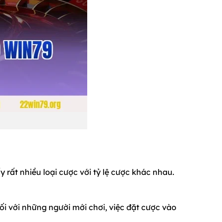
ấy rất nhiều loại cược với tỷ lệ cược khác nhau.
đối với những người mới chơi, việc đặt cược vào