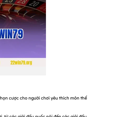
chọn cược cho người chơi yêu thích môn thể
, từ các giải đấu quốc nội đến các giải đấu