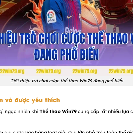
Giới thiệu trò chơi cược thể thao Win79 đang phổ biến
n và được yêu thích
gì ngạc nhiên khi
Thể thao Win79
cung cấp rất nhiều lựa 
gia cược vào hàng loạt giải đấu lớn nhỏ trên toàn thế giới