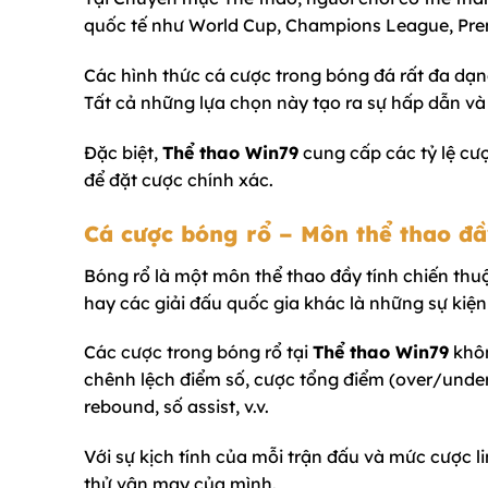
quốc tế như World Cup, Champions League, Premi
Các hình thức cá cược trong bóng đá rất đa dạng
Tất cả những lựa chọn này tạo ra sự hấp dẫn và 
Đặc biệt,
Thể thao Win79
cung cấp các tỷ lệ cư
để đặt cược chính xác.
Cá cược bóng rổ – Môn thể thao đầy
Bóng rổ là một môn thể thao đầy tính chiến thu
hay các giải đấu quốc gia khác là những sự kiện
Các cược trong bóng rổ tại
Thể thao Win79
khôn
chênh lệch điểm số, cược tổng điểm (over/under)
rebound, số assist, v.v.
Với sự kịch tính của mỗi trận đấu và mức cược 
thử vận may của mình.