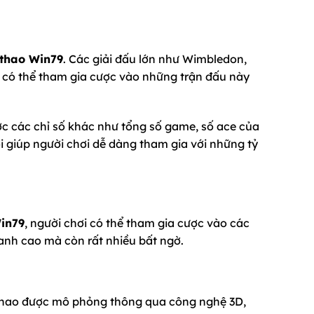
 thao Win79
. Các giải đấu lớn như Wimbledon,
i có thể tham gia cược vào những trận đấu này
ược các chỉ số khác như tổng số game, số ace của
ời giúp người chơi dễ dàng tham gia với những tỷ
in79
, người chơi có thể tham gia cược vào các
ranh cao mà còn rất nhiều bất ngờ.
 thao được mô phỏng thông qua công nghệ 3D,