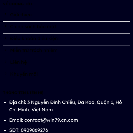
VỀ CHÚNG TÔI
Giới thiệu
Chính sách bảo mật
Điều khoản điều kiện
Miễn trừ trách nhiệm
Liên hệ
Khuyến mãi
THÔNG TIN LIÊN HỆ
Địa chỉ: 3 Nguyễn Đình Chiểu, Đa Kao, Quận 1, Hồ
Chí Minh, Việt Nam
Email:
contact@win79.cn.com
SĐT: 0909869276