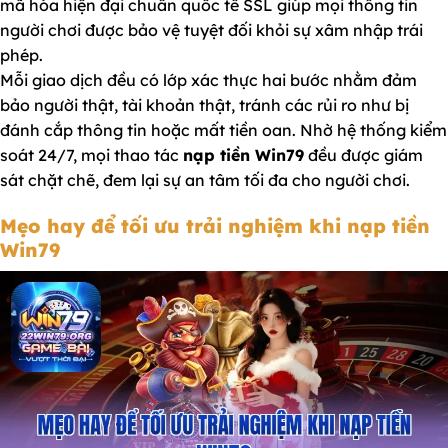
mã hóa hiện đại chuẩn quốc tế SSL giúp mọi thông tin
người chơi được bảo vệ tuyệt đối khỏi sự xâm nhập trái
phép.
Mỗi giao dịch đều có lớp xác thực hai bước nhằm đảm
bảo người thật, tài khoản thật, tránh các rủi ro như bị
đánh cắp thông tin hoặc mất tiền oan. Nhờ hệ thống kiểm
soát 24/7, mọi thao tác
nạp tiền Win79
đều được giám
sát chặt chẽ, đem lại sự an tâm tối đa cho người chơi.
Mẹo hay để tối ưu trải nghiệm khi nạp tiền
Win79