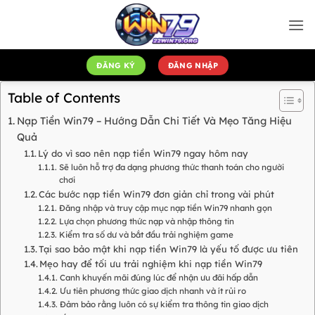
Bỏ
qua
nội
dung
ĐĂNG KÝ
ĐĂNG NHẬP
Table of Contents
Nạp Tiền Win79 – Hướng Dẫn Chi Tiết Và Mẹo Tăng Hiệu
Quả
Lý do vì sao nên nạp tiền Win79 ngay hôm nay
Sẽ luôn hỗ trợ đa dạng phương thức thanh toán cho người
chơi
Các bước nạp tiền Win79 đơn giản chỉ trong vài phút
Đăng nhập và truy cập mục nạp tiền Win79 nhanh gọn
Lựa chọn phương thức nạp và nhập thông tin
Kiểm tra số dư và bắt đầu trải nghiệm game
Tại sao bảo mật khi nạp tiền Win79 là yếu tố được ưu tiên
Mẹo hay để tối ưu trải nghiệm khi nạp tiền Win79
Canh khuyến mãi đúng lúc để nhận ưu đãi hấp dẫn
Ưu tiên phương thức giao dịch nhanh và ít rủi ro
Đảm bảo rằng luôn có sự kiểm tra thông tin giao dịch