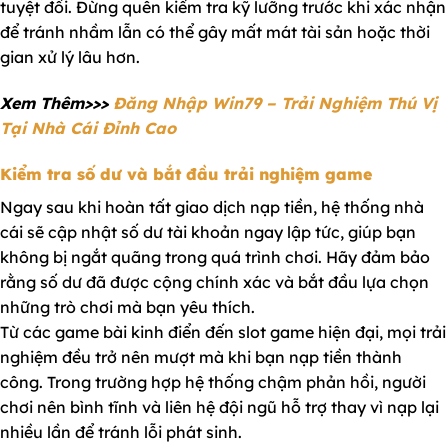
tuyệt đối. Đừng quên kiểm tra kỹ lưỡng trước khi xác nhận
để tránh nhầm lẫn có thể gây mất mát tài sản hoặc thời
gian xử lý lâu hơn.
Xem Thêm>>>
Đăng Nhập Win79 – Trải Nghiệm Thú Vị
Tại Nhà Cái Đỉnh Cao
Kiểm tra số dư và bắt đầu trải nghiệm game
Ngay sau khi hoàn tất giao dịch nạp tiền, hệ thống nhà
cái sẽ cập nhật số dư tài khoản ngay lập tức, giúp bạn
không bị ngắt quãng trong quá trình chơi. Hãy đảm bảo
rằng số dư đã được cộng chính xác và bắt đầu lựa chọn
những trò chơi mà bạn yêu thích.
Từ các game bài kinh điển đến slot game hiện đại, mọi trải
nghiệm đều trở nên mượt mà khi bạn nạp tiền thành
công. Trong trường hợp hệ thống chậm phản hồi, người
chơi nên bình tĩnh và liên hệ đội ngũ hỗ trợ thay vì nạp lại
nhiều lần để tránh lỗi phát sinh.