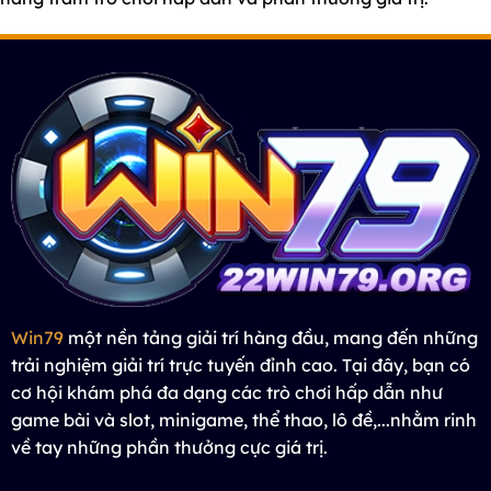
Win79
một nền tảng giải trí hàng đầu, mang đến những
trải nghiệm giải trí trực tuyến đỉnh cao. Tại đây, bạn có
cơ hội khám phá đa dạng các trò chơi hấp dẫn như
game bài và slot, minigame, thể thao, lô đề,...nhằm rinh
về tay những phần thưởng cực giá trị.