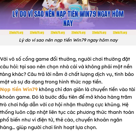
Lý do vì sao nên nạp tiền Win79 ngay hôm nay
Với vô số cổng game đổi thưởng, người chơi thường đặt
câu hỏi: tại sao nên chọn nhà cái và không phải một nền
tảng khác? Câu trả lời nằm ở chất lượng dịch vụ, tính bảo
mật và sự đa dạng trong hình thức nạp tiền.
Nạp tiền Win79
không chỉ đơn giản là chuyển tiền vào tài
khoản game. Đó là bước đầu tiên để mở khóa hàng trăm
trò chơi hấp dẫn với cơ hội nhận thưởng cực khủng. Hệ
thống luôn cập nhật liên tục các phương thức thanh toán
phổ biến như ví điện tử, thẻ cào, chuyển khoản ngân
hàng… giúp người chơi linh hoạt lựa chọn.