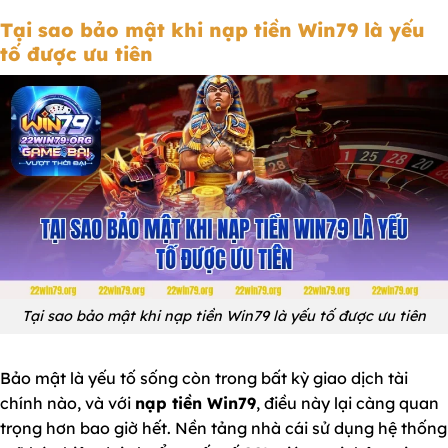
Tại sao bảo mật khi nạp tiền Win79 là yếu
tố được ưu tiên
Tại sao bảo mật khi nạp tiền Win79 là yếu tố được ưu tiên
Bảo mật là yếu tố sống còn trong bất kỳ giao dịch tài
chính nào, và với
nạp tiền Win79
, điều này lại càng quan
trọng hơn bao giờ hết. Nền tảng nhà cái sử dụng hệ thống