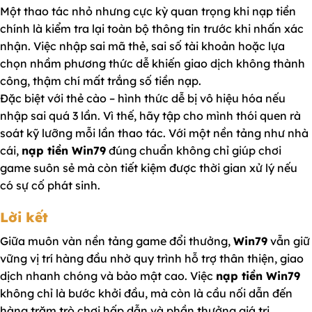
Một thao tác nhỏ nhưng cực kỳ quan trọng khi nạp tiền
chính là kiểm tra lại toàn bộ thông tin trước khi nhấn xác
nhận. Việc nhập sai mã thẻ, sai số tài khoản hoặc lựa
chọn nhầm phương thức dễ khiến giao dịch không thành
công, thậm chí mất trắng số tiền nạp.
Đặc biệt với thẻ cào – hình thức dễ bị vô hiệu hóa nếu
nhập sai quá 3 lần. Vì thế, hãy tập cho mình thói quen rà
soát kỹ lưỡng mỗi lần thao tác. Với một nền tảng như nhà
cái,
nạp tiền Win79
đúng chuẩn không chỉ giúp chơi
game suôn sẻ mà còn tiết kiệm được thời gian xử lý nếu
có sự cố phát sinh.
Lời kết
Giữa muôn vàn nền tảng game đổi thưởng,
Win79
vẫn giữ
vững vị trí hàng đầu nhờ quy trình hỗ trợ thân thiện, giao
dịch nhanh chóng và bảo mật cao. Việc
nạp tiền Win79
không chỉ là bước khởi đầu, mà còn là cầu nối dẫn đến
hàng trăm trò chơi hấp dẫn và phần thưởng giá trị.