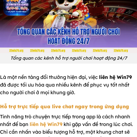
Tổng quan các kênh hỗ trợ người chơi hoạt động 24/7
Là một nền tảng đổi thưởng hiện đại, việc
liên hệ Win79
đã được tối ưu hóa qua nhiều kênh để phục vụ tốt nhất
cho người chơi ở mọi khung giờ.
Hỗ trợ trực tiếp qua live chat ngay trong ứng dụng
Tính năng trò chuyện trực tiếp trong app là cách nhanh
nhất để bạn
liên hệ Win79
khi gặp vấn đề trong lúc chơi.
Chỉ cần nhấn vào biểu tượng hỗ trợ, một khung chat sẽ