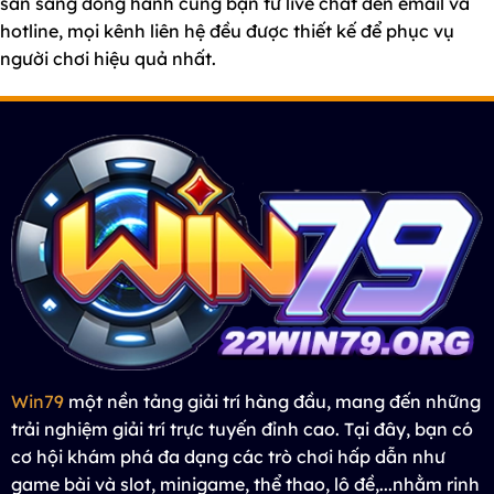
sẵn sàng đồng hành cùng bạn từ live chat đến email và
hotline, mọi kênh liên hệ đều được thiết kế để phục vụ
người chơi hiệu quả nhất.
Win79
một nền tảng giải trí hàng đầu, mang đến những
trải nghiệm giải trí trực tuyến đỉnh cao. Tại đây, bạn có
cơ hội khám phá đa dạng các trò chơi hấp dẫn như
game bài và slot, minigame, thể thao, lô đề,...nhằm rinh