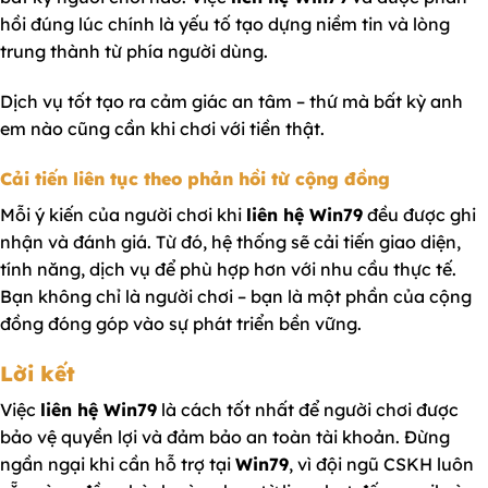
hồi đúng lúc chính là yếu tố tạo dựng niềm tin và lòng
trung thành từ phía người dùng.
Dịch vụ tốt tạo ra cảm giác an tâm – thứ mà bất kỳ anh
em nào cũng cần khi chơi với tiền thật.
Cải tiến liên tục theo phản hồi từ cộng đồng
Mỗi ý kiến của người chơi khi
liên hệ Win79
đều được ghi
nhận và đánh giá. Từ đó, hệ thống sẽ cải tiến giao diện,
tính năng, dịch vụ để phù hợp hơn với nhu cầu thực tế.
Bạn không chỉ là người chơi – bạn là một phần của cộng
đồng đóng góp vào sự phát triển bền vững.
Lời kết
Việc
liên hệ Win79
là cách tốt nhất để người chơi được
bảo vệ quyền lợi và đảm bảo an toàn tài khoản. Đừng
ngần ngại khi cần hỗ trợ tại
Win79
, vì đội ngũ CSKH luôn