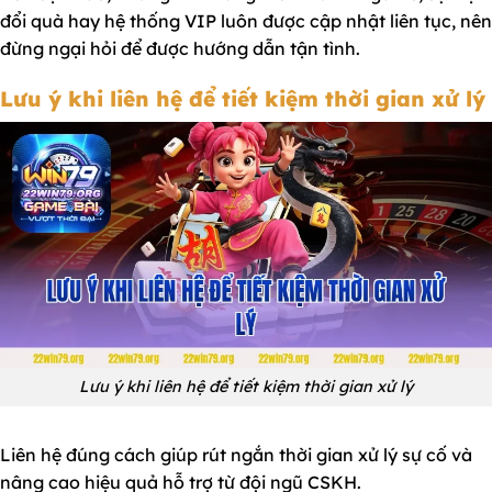
đổi quà hay hệ thống VIP luôn được cập nhật liên tục, nên
đừng ngại hỏi để được hướng dẫn tận tình.
Lưu ý khi liên hệ để tiết kiệm thời gian xử lý
Lưu ý khi liên hệ để tiết kiệm thời gian xử lý
Liên hệ đúng cách giúp rút ngắn thời gian xử lý sự cố và
nâng cao hiệu quả hỗ trợ từ đội ngũ CSKH.