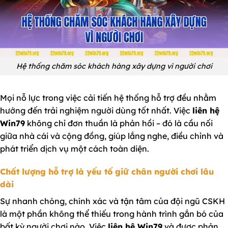
Hệ thống chăm sóc khách hàng xây dựng vì người chơi
Mọi nỗ lực trong việc cải tiến hệ thống hỗ trợ đều nhằm
hướng đến trải nghiệm người dùng tốt nhất. Việc
liên hệ
Win79
không chỉ đơn thuần là phản hồi – đó là cầu nối
giữa nhà cái và cộng đồng, giúp lắng nghe, điều chỉnh và
phát triển dịch vụ một cách toàn diện.
Chất lượng hỗ trợ là yếu tố giữ chân người chơi lâu
dài
Sự nhanh chóng, chính xác và tận tâm của đội ngũ CSKH
là một phần không thể thiếu trong hành trình gắn bó của
bất kỳ người chơi nào. Việc
liên hệ Win79
và được phản