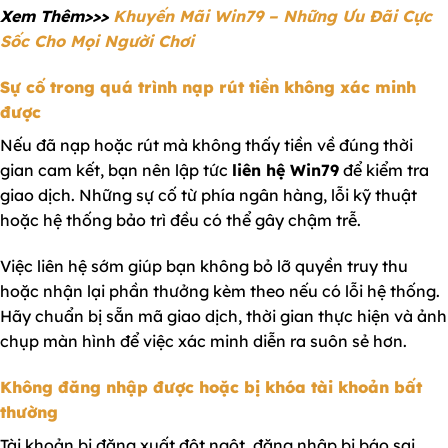
Xem Thêm>>>
Khuyến Mãi Win79 – Những Ưu Đãi Cực
Sốc Cho Mọi Người Chơi
Sự cố trong quá trình nạp rút tiền không xác minh
được
Nếu đã nạp hoặc rút mà không thấy tiền về đúng thời
gian cam kết, bạn nên lập tức
liên hệ Win79
để kiểm tra
giao dịch. Những sự cố từ phía ngân hàng, lỗi kỹ thuật
hoặc hệ thống bảo trì đều có thể gây chậm trễ.
Việc liên hệ sớm giúp bạn không bỏ lỡ quyền truy thu
hoặc nhận lại phần thưởng kèm theo nếu có lỗi hệ thống.
Hãy chuẩn bị sẵn mã giao dịch, thời gian thực hiện và ảnh
chụp màn hình để việc xác minh diễn ra suôn sẻ hơn.
Không đăng nhập được hoặc bị khóa tài khoản bất
thường
Tài khoản bị đăng xuất đột ngột, đăng nhập bị báo sai