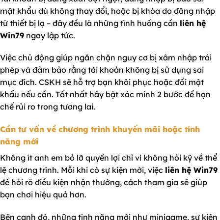
mật khẩu dù không thay đổi, hoặc bị khóa do đăng nhập
từ thiết bị lạ – đây đều là những tình huống cần
liên hệ
Win79
ngay lập tức.
Việc chủ động giúp ngăn chặn nguy cơ bị xâm nhập trái
phép và đảm bảo rằng tài khoản không bị sử dụng sai
mục đích. CSKH sẽ hỗ trợ bạn khôi phục hoặc đổi mật
khẩu nếu cần. Tốt nhất hãy bật xác minh 2 bước để hạn
chế rủi ro trong tương lai.
Cần tư vấn về chương trình khuyến mãi hoặc tính
năng mới
Không ít anh em bỏ lỡ quyền lợi chỉ vì không hỏi kỹ về thể
lệ chương trình. Mỗi khi có sự kiện mới, việc
liên hệ Win79
để hỏi rõ điều kiện nhận thưởng, cách tham gia sẽ giúp
bạn chơi hiệu quả hơn.
Bên cạnh đó, những tính năng mới như minigame, sự kiện