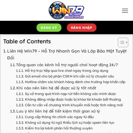
Bỏ
qua
nội
dung
ĐĂNG KÝ
ĐĂNG NHẬP
Table of Contents
Liên Hệ Win79 – Hỗ Trợ Nhanh Gọn Và Lớp Bảo Mật Tuyệt
Đối
Tổng quan các kênh hỗ trợ người chơi hoạt động 24/7
Hỗ trợ trực tiếp qua live chat ngay trong ứng dụng
Gửi email cho bộ phận CSKH khi cần xử lý chuyên sâu
Hotline chăm sóc khách hàng dành cho trường hợp khẩn cấp
Khi nào nên liên hệ để được xử lý tốt nhất
Sự cố trong quá trình nạp rút tiền không xác minh được
Không đăng nhập được hoặc bị khóa tài khoản bất thường
Cần tư vấn về chương trình khuyến mãi hoặc tính năng mới
Lưu ý khi liên hệ để tiết kiệm thời gian xử lý
Cung cấp thông tin chính xác ngay từ đầu
Không sử dụng từ ngữ thiếu lịch sự hoặc spam liên tục
Kiểm tra lại kênh phản hồi thường xuyên