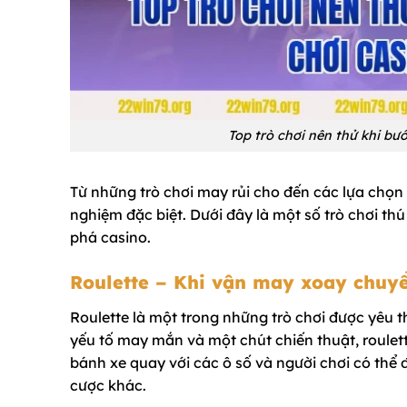
Top trò chơi nên thử khi bướ
Từ những trò chơi may rủi cho đến các lựa chọn 
nghiệm đặc biệt. Dưới đây là một số trò chơi th
phá casino.
Roulette – Khi vận may xoay chuy
Roulette là một trong những trò chơi được yêu th
yếu tố may mắn và một chút chiến thuật, roulet
bánh xe quay với các ô số và người chơi có thể
cược khác.