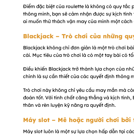
Điểm đặc biệt của roulette là không có quy tắc 
thông minh, bạn sẽ cảm nhận được sự kịch tính 
ai muốn thử thách vận may của mình một cách đ
Blackjack – Trò chơi của những qu
Blackjack không chỉ đơn giản là một trò chơi bài
cái. Mục tiêu của trò chơi là có một tay bài có
Điều khiến Blackjack trở thành lựa chọn của n
chính là sự cần thiết của các quyết định thông 
Trò chơi này không chỉ yêu cầu may mắn mà còn 
đoán tốt. Với tính chất căng thẳng và kịch tính,
thân và rèn luyện kỹ năng ra quyết định.
Máy slot – Mê hoặc người chơi bởi 
Máy slot luôn là một sự lựa chọn hấp dẫn tại c