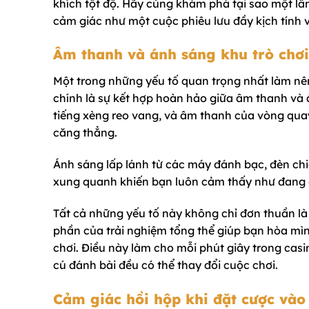
khích tột độ. Hãy cùng khám phá tại sao một lầ
cảm giác như một cuộc phiêu lưu đầy kịch tính v
Âm thanh và ánh sáng khu trò chơi 
Một trong những yếu tố quan trọng nhất làm nên
chính là sự kết hợp hoàn hảo giữa âm thanh và 
tiếng xèng reo vang, và âm thanh của vòng qua
căng thẳng.
Ánh sáng lấp lánh từ các máy đánh bạc, đèn ch
xung quanh khiến bạn luôn cảm thấy như đang 
Tất cả những yếu tố này không chỉ đơn thuần là 
phần của trải nghiệm tổng thể giúp bạn hòa mìn
chơi. Điều này làm cho mỗi phút giây trong cas
cú đánh bài đều có thể thay đổi cuộc chơi.
Cảm giác hồi hộp khi đặt cược vào