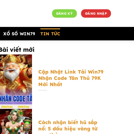
ĐĂNG KÝ
ĐĂNG NHẬP
XỔ SỐ WIN79
TIN TỨC
Bài viết mới
Cập Nhật Link Tải Win79
Nhận Code Tân Thủ 79K
tải Win79
Mới Nhất
nhận code tân
thủ 79k
Cách nhận biết hũ sắp
nổ: 5 dấu hiệu vàng từ