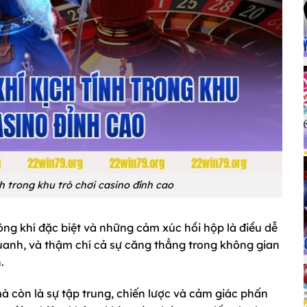
h trong khu trò chơi casino đỉnh cao
ng khí đặc biệt và những cảm xúc hồi hộp là điều dễ
anh, và thậm chí cả sự căng thẳng trong không gian
.
 còn là sự tập trung, chiến lược và cảm giác phấn