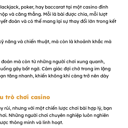
lackjack, poker, hay baccarat tại một casino đỉnh
ộp và căng thẳng. Mỗi lá bài được chia, mỗi lượt
yết đoán và có thể mang lại sự thay đổi lớn trong kết
 kỹ năng và chiến thuật, mà còn là khoảnh khắc mà
dự đoán mà còn từ những người chơi xung quanh,
huống gây bất ngờ. Cảm giác đợi chờ trong im lặng
 bạn tăng nhanh, khiến không khí càng trở nên dày
u trò chơi casino
 rủi, nhưng với một chiến lược chơi bài hợp lý, bạn
chơi. Những người chơi chuyên nghiệp luôn nghiên
cược thông minh và linh hoạt.