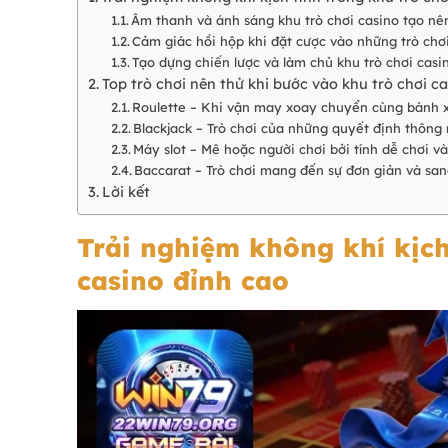
Âm thanh và ánh sáng khu trò chơi casino tạo nên
Cảm giác hồi hộp khi đặt cược vào những trò chơ
Tạo dựng chiến lược và làm chủ khu trò chơi casi
Top trò chơi nên thử khi bước vào khu trò chơi ca
Roulette – Khi vận may xoay chuyển cùng bánh 
Blackjack – Trò chơi của những quyết định thông
Máy slot – Mê hoặc người chơi bởi tính dễ chơi v
Baccarat – Trò chơi mang đến sự đơn giản và san
Lời kết
Trải nghiệm không khí kịch
casino đỉnh cao