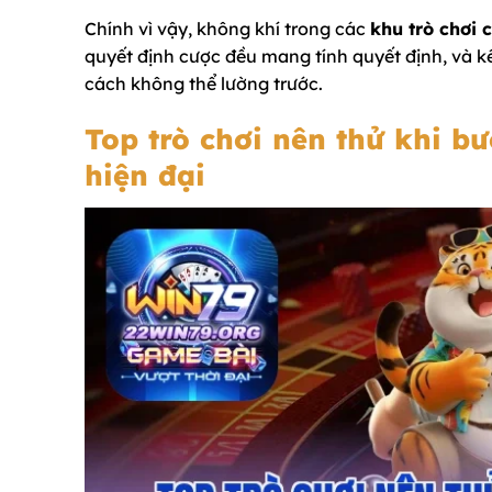
Chính vì vậy, không khí trong các
khu trò chơi 
quyết định cược đều mang tính quyết định, và k
cách không thể lường trước.
Top trò chơi nên thử khi bư
hiện đại