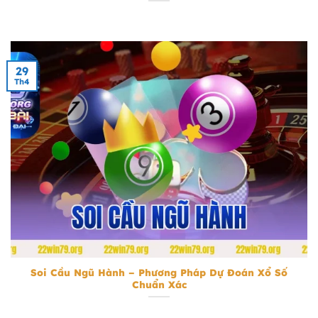
29
Th4
Soi Cầu Ngũ Hành
Soi Cầu Ngũ Hành – Phương Pháp Dự Đoán Xổ Số
Chuẩn Xác