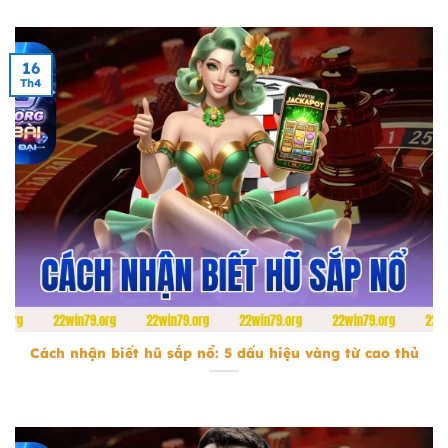
16
Th4
Cách nhận biết hũ sắp nổ
Cách nhận biết hũ sắp nổ: 5 dấu hiệu vàng từ cao thủ