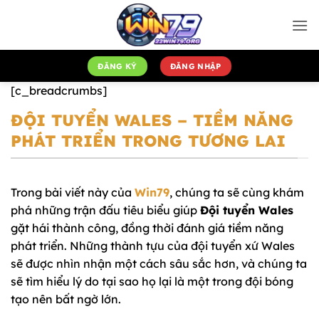
Bỏ
qua
nội
dung
ĐĂNG KÝ
ĐĂNG NHẬP
[c_breadcrumbs]
ĐỘI TUYỂN WALES – TIỀM NĂNG
PHÁT TRIỂN TRONG TƯƠNG LAI
Trong bài viết này của
Win79
, chúng ta sẽ cùng khám
phá những trận đấu tiêu biểu giúp
Đội tuyển Wales
gặt hái thành công, đồng thời đánh giá tiềm năng
phát triển. Những thành tựu của đội tuyển xứ Wales
sẽ được nhìn nhận một cách sâu sắc hơn, và chúng ta
sẽ tìm hiểu lý do tại sao họ lại là một trong đội bóng
tạo nên bất ngờ lớn.