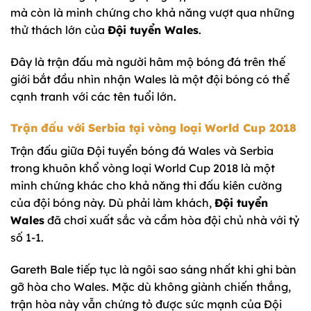
mà còn là minh chứng cho khả năng vượt qua những
thử thách lớn của
Đội tuyển Wales
.
Đây là trận đấu mà người hâm mộ bóng đá trên thế
giới bắt đầu nhìn nhận Wales là một đội bóng có thể
cạnh tranh với các tên tuổi lớn.
Trận đấu với Serbia tại vòng loại World Cup 2018
Trận đấu giữa Đội tuyển bóng đá Wales và Serbia
trong khuôn khổ vòng loại World Cup 2018 là một
minh chứng khác cho khả năng thi đấu kiên cường
của đội bóng này. Dù phải làm khách,
Đội tuyển
Wales
đã chơi xuất sắc và cầm hòa đội chủ nhà với tỷ
số 1-1.
Gareth Bale tiếp tục là ngôi sao sáng nhất khi ghi bàn
gỡ hòa cho Wales. Mặc dù không giành chiến thắng,
trận hòa này vẫn chứng tỏ được sức mạnh của Đội