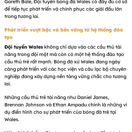
Gareth Bale, Đội tuyển bóng đá Wales có đầy đủ cơ sở
để tiếp tục phát triển và chinh phục các giải đấu lớn
trong tương lai.
Phát triển vượt bậc và bền vững từ hệ thống đào
tạo
Đội tuyển Wales
không chỉ dựa vào các cầu thủ tài
năng trong đội một mà còn có một hệ thống đào tạo
cầu thủ trẻ rất mạnh. Bóng đá xứ Wales đang ngày
càng phát triển với các học viện và câu lạc bộ chuyên
nghiệp đang xây dựng nền tảng vững chắc cho tương
lai.
Những cầu thủ trẻ tài năng như Daniel James,
Brennan Johnson và Ethan Ampadu chính là những ví
dụ điển hình cho sự phát triển của bóng đá trẻ tại
Wales.