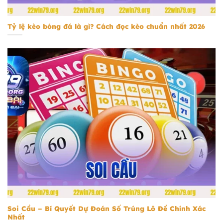
Tỷ lệ kèo bóng đá là gì? Cách đọc kèo chuẩn nhất 2026
Soi Cầu
Soi Cầu – Bí Quyết Dự Đoán Số Trúng Lô Đề Chính Xác
Nhất