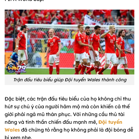
Trận đấu tiêu biểu giúp Đội tuyển Wales thành công
Đặc biệt, các trận đấu tiêu biểu của họ không chỉ thu
hút sự chú ý của người hâm mộ mà còn khiến cả thế
giới phải ngả mũ thán phục. Với những cầu thủ tài
năng và tinh thần chiến đấu mạnh mẽ,
Đội tuyển
Wales
đã chứng tỏ rằng họ không phải là đội bóng dễ
bị xem nhẹ.