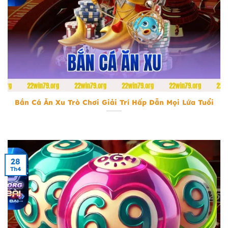
Bắn Cá Ăn Xu
Bắn Cá Ăn Xu Trò Chơi Giải Trí Hấp Dẫn Mọi Lứa Tuổi
28
Th4