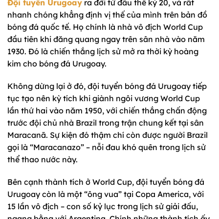
Đội tuyển Urugoay
ra đời từ đầu thế kỷ 20, và rất
nhanh chóng khẳng định vị thế của mình trên bản đồ
bóng đá quốc tế. Họ chính là nhà vô địch World Cup
đầu tiên khi đăng quang ngay trên sân nhà vào năm
1930. Đó là chiến thắng lịch sử mở ra thời kỳ hoàng
kim cho bóng đá Urugoay.
Không dừng lại ở đó, đội tuyển bóng đá Urugoay tiếp
tục tạo nên kỳ tích khi giành ngôi vương World Cup
lần thứ hai vào năm 1950, với chiến thắng chấn động
trước đội chủ nhà Brazil trong trận chung kết tại sân
Maracanã. Sự kiện đó thậm chí còn được người Brazil
gọi là “Maracanazo” – nỗi đau khó quên trong lịch sử
thể thao nước này.
Bên cạnh thành tích ở World Cup, đội tuyển bóng đá
Urugoay còn là một “ông vua” tại Copa America, với
15 lần vô địch – con số kỷ lục trong lịch sử giải đấu,
ngang bằng với Argentina. Chính những thành tích ấy