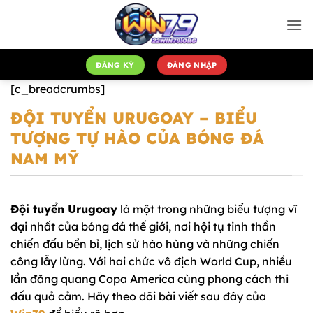
Bỏ
qua
nội
dung
ĐĂNG KÝ
ĐĂNG NHẬP
[c_breadcrumbs]
ĐỘI TUYỂN URUGOAY – BIỂU
TƯỢNG TỰ HÀO CỦA BÓNG ĐÁ
NAM MỸ
Đội tuyển Urugoay
là một trong những biểu tượng vĩ
đại nhất của bóng đá thế giới, nơi hội tụ tinh thần
chiến đấu bền bỉ, lịch sử hào hùng và những chiến
công lẫy lừng. Với hai chức vô địch World Cup, nhiều
lần đăng quang Copa America cùng phong cách thi
đấu quả cảm. Hãy theo dõi bài viết sau đây của