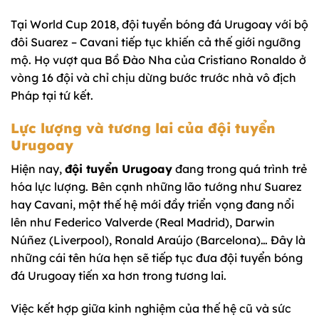
Tại World Cup 2018, đội tuyển bóng đá Urugoay với bộ
đôi Suarez – Cavani tiếp tục khiến cả thế giới ngưỡng
mộ. Họ vượt qua Bồ Đào Nha của Cristiano Ronaldo ở
vòng 16 đội và chỉ chịu dừng bước trước nhà vô địch
Pháp tại tứ kết.
Lực lượng và tương lai của đội tuyển
Urugoay
Hiện nay,
đội tuyển Urugoay
đang trong quá trình trẻ
hóa lực lượng. Bên cạnh những lão tướng như Suarez
hay Cavani, một thế hệ mới đầy triển vọng đang nổi
lên như Federico Valverde (Real Madrid), Darwin
Núñez (Liverpool), Ronald Araújo (Barcelona)… Đây là
những cái tên hứa hẹn sẽ tiếp tục đưa đội tuyển bóng
đá Urugoay tiến xa hơn trong tương lai.
Việc kết hợp giữa kinh nghiệm của thế hệ cũ và sức