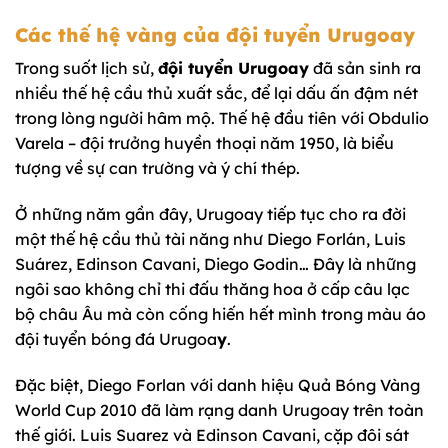
Các thế hệ vàng của đội tuyển Urugoay
Trong suốt lịch sử,
đội tuyển Urugoay
đã sản sinh ra
nhiều thế hệ cầu thủ xuất sắc, để lại dấu ấn đậm nét
trong lòng người hâm mộ. Thế hệ đầu tiên với Obdulio
Varela – đội trưởng huyền thoại năm 1950, là biểu
tượng về sự can trường và ý chí thép.
Ở những năm gần đây, Urugoay tiếp tục cho ra đời
một thế hệ cầu thủ tài năng như Diego Forlán, Luis
Suárez, Edinson Cavani, Diego Godin… Đây là những
ngôi sao không chỉ thi đấu thăng hoa ở cấp câu lạc
bộ châu Âu mà còn cống hiến hết mình trong màu áo
đội tuyển bóng đá Urugoa
y
.
Đặc biệt, Diego Forlan với danh hiệu Quả Bóng Vàng
World Cup 2010 đã làm rạng danh Urugoay trên toàn
thế giới. Luis Suarez và Edinson Cavani, cặp đôi sát