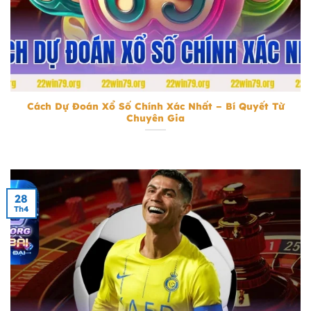
Cách Dự Đoán Xổ Số Chính Xác Nhất
Cách Dự Đoán Xổ Số Chính Xác Nhất – Bí Quyết Từ
Chuyên Gia
28
Th4