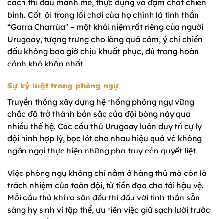
cách thi đấu mạnh mẽ, thực dụng và đậm chất chiến
binh. Cốt lõi trong lối chơi của họ chính là tinh thần
“Garra Charrúa” – một khái niệm rất riêng của người
Urugoay, tượng trưng cho lòng quả cảm, ý chí chiến
đấu không bao giờ chịu khuất phục, dù trong hoàn
cảnh khó khăn nhất.
Sự kỷ luật trong phòng ngự
Truyền thống xây dựng hệ thống phòng ngự vững
chắc đã trở thành bản sắc của đội bóng này qua
nhiều thế hệ. Các cầu thủ Urugoay luôn duy trì cự ly
đội hình hợp lý, bọc lót cho nhau hiệu quả và không
ngần ngại thực hiện những pha truy cản quyết liệt.
Việc phòng ngự không chỉ nằm ở hàng thủ mà còn là
trách nhiệm của toàn đội, từ tiền đạo cho tới hậu vệ.
Mỗi cầu thủ khi ra sân đều thi đấu với tinh thần sẵn
sàng hy sinh vì tập thể, ưu tiên việc giữ sạch lưới trước