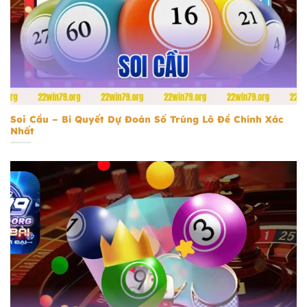
Soi Cầu
Soi Cầu – Bí Quyết Dự Đoán Số Trúng Lô Đề Chính Xác
Nhất