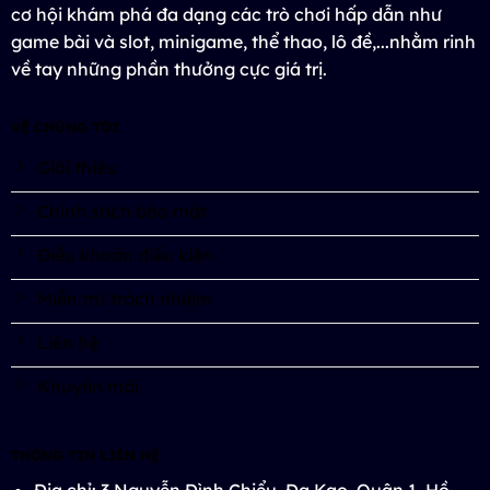
cơ hội khám phá đa dạng các trò chơi hấp dẫn như
game bài và slot, minigame, thể thao, lô đề,...nhằm rinh
về tay những phần thưởng cực giá trị.
VỀ CHÚNG TÔI
Giới thiệu
Chính sách bảo mật
Điều khoản điều kiện
Miễn trừ trách nhiệm
Liên hệ
Khuyến mãi
THÔNG TIN LIÊN HỆ
Địa chỉ: 3 Nguyễn Đình Chiểu, Đa Kao, Quận 1, Hồ