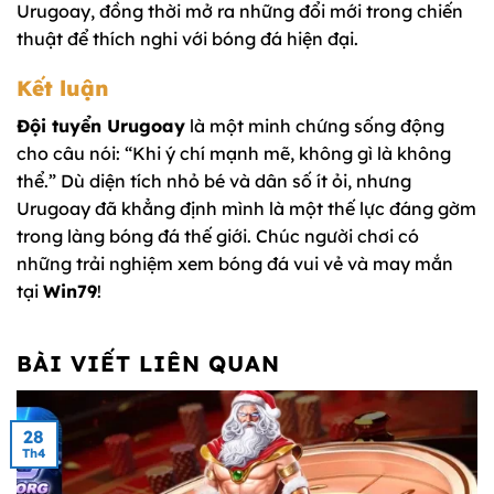
Urugoay, đồng thời mở ra những đổi mới trong chiến
thuật để thích nghi với bóng đá hiện đại.
Kết luận
Đội tuyển Urugoay
là một minh chứng sống động
cho câu nói: “Khi ý chí mạnh mẽ, không gì là không
thể.” Dù diện tích nhỏ bé và dân số ít ỏi, nhưng
Urugoay đã khẳng định mình là một thế lực đáng gờm
trong làng bóng đá thế giới. Chúc người chơi có
những trải nghiệm xem bóng đá vui vẻ và may mắn
tại
Win79
!
BÀI VIẾT LIÊN QUAN
28
Th4