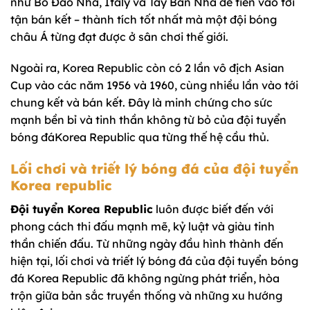
như Bồ Đào Nha, Italy và Tây Ban Nha để tiến vào tới
tận bán kết – thành tích tốt nhất mà một đội bóng
châu Á từng đạt được ở sân chơi thế giới.
Ngoài ra, Korea Republic còn có 2 lần vô địch Asian
Cup vào các năm 1956 và 1960, cùng nhiều lần vào tới
chung kết và bán kết. Đây là minh chứng cho sức
mạnh bền bỉ và tinh thần không từ bỏ của đội tuyển
bóng đáKorea Republic qua từng thế hệ cầu thủ.
Lối chơi và triết lý bóng đá của đội tuyển
Korea republic
Đội tuyển Korea Republic
luôn được biết đến với
phong cách thi đấu mạnh mẽ, kỷ luật và giàu tinh
thần chiến đấu. Từ những ngày đầu hình thành đến
hiện tại, lối chơi và triết lý bóng đá của đội tuyển bóng
đá Korea Republic đã không ngừng phát triển, hòa
trộn giữa bản sắc truyền thống và những xu hướng