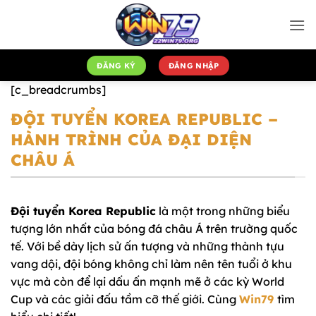
Bỏ
qua
nội
dung
ĐĂNG KÝ
ĐĂNG NHẬP
[c_breadcrumbs]
ĐỘI TUYỂN KOREA REPUBLIC –
HÀNH TRÌNH CỦA ĐẠI DIỆN
CHÂU Á
Đội tuyển Korea Republic
là một trong những biểu
tượng lớn nhất của bóng đá châu Á trên trường quốc
tế. Với bề dày lịch sử ấn tượng và những thành tựu
vang dội, đội bóng không chỉ làm nên tên tuổi ở khu
vực mà còn để lại dấu ấn mạnh mẽ ở các kỳ World
Cup và các giải đấu tầm cỡ thế giới. Cùng
Win79
tìm