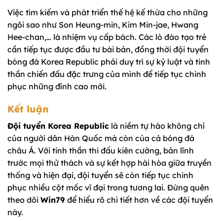
Việc tìm kiếm và phát triển thế hệ kế thừa cho những
ngôi sao như Son Heung-min, Kim Min-jae, Hwang
Hee-chan,… là nhiệm vụ cấp bách. Các lò đào tạo trẻ
cần tiếp tục được đầu tư bài bản, đồng thời đội tuyển
bóng đá Korea Republic phải duy trì sự kỷ luật và tinh
thần chiến đấu đặc trưng của mình để tiếp tục chinh
phục những đỉnh cao mới.
Kết luận
Đội tuyển Korea Republic
là niềm tự hào không chỉ
của người dân Hàn Quốc mà còn của cả bóng đá
châu Á. Với tinh thần thi đấu kiên cường, bản lĩnh
trước mọi thử thách và sự kết hợp hài hòa giữa truyền
thống và hiện đại, đội tuyển sẽ còn tiếp tục chinh
phục nhiều cột mốc vĩ đại trong tương lai. Đừng quên
theo dõi
Win79
để hiểu rõ chi tiết hơn về các đội tuyển
này.