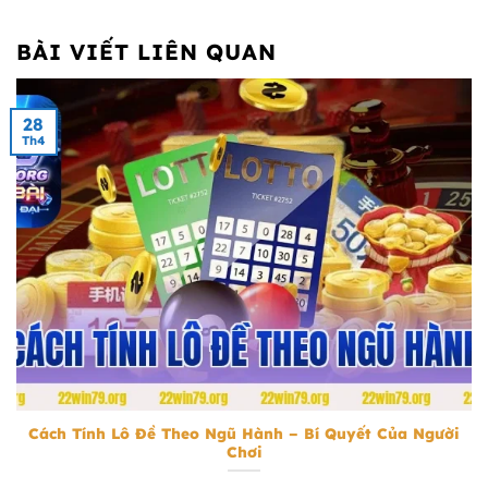
BÀI VIẾT LIÊN QUAN
28
Th4
Cách Tính Lô Đề Theo Ngũ Hành
Cách Tính Lô Đề Theo Ngũ Hành – Bí Quyết Của Người
Chơi