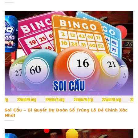
Soi Cầu
Soi Cầu – Bí Quyết Dự Đoán Số Trúng Lô Đề Chính Xác
Nhất