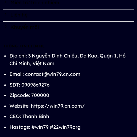
Miễn trừ trách nhiệm
Liên hệ
Khuyến mãi
THÔNG TIN LIÊN HỆ
Địa chỉ: 3 Nguyễn Đình Chiểu, Đa Kao, Quận 1, Hồ
Chí Minh, Việt Nam
Email:
contact@win79.cn.com
SĐT: 0909869276
Zipcode: 700000
Website: https://win79.cn.com/
CEO: Thanh Bình
Hastags: #win79 #22win79org