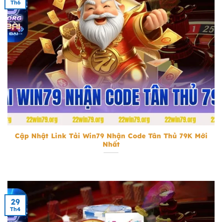
Th6
tải Win79 nhận code tân thủ 79k
Cập Nhật Link Tải Win79 Nhận Code Tân Thủ 79K Mới
Nhất
29
Th4