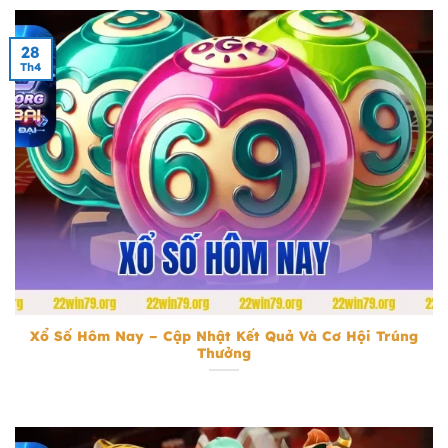
28
Th4
Xổ Số Hôm Nay
Xổ Số Hôm Nay – Cập Nhật Kết Quả Và Cơ Hội Trúng
Thưởng