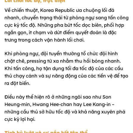
Lối chơi tốc độ, trực diện
Về chiến thuật, Korea Republic ưa chuộng lối đá
nhanh, chuyển trạng thái từ phòng ngự sang tấn công
cực kỳ tốc độ. Những pha bứt tốc dọc biên, phối hợp
ngắn gọn, ít chạm và dứt điểm quyết đoán là đặc
trưng trong cách vận hành lối chơi.
Khi phòng ngự, đội tuyển thường tổ chức đội hình
chặt chẽ, pressing từ xa nhằm thu hồi bóng nhanh.
Khi tấn công, họ tận dụng tối đa tốc độ của các cầu
thủ chạy cánh và sự năng động của các tiền vệ để tạo
ra đột biến.
Điều này thể hiện rõ ở những ngôi sao như Son
Heung-min, Hwang Hee-chan hay Lee Kang-in –
những cầu thủ sở hữu tốc độ và khả năng xuyên phá
cực kỳ lợi hại.
Tính kỷ luật và sự gắn kết tập thể