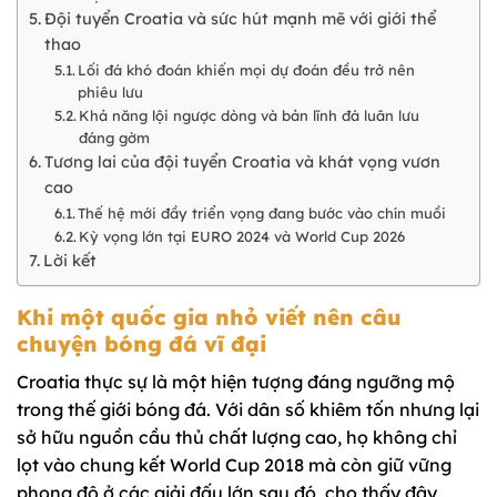
Đội tuyển Croatia và sức hút mạnh mẽ với giới thể
thao
Lối đá khó đoán khiến mọi dự đoán đều trở nên
phiêu lưu
Khả năng lội ngược dòng và bản lĩnh đá luân lưu
đáng gờm
Tương lai của đội tuyển Croatia và khát vọng vươn
cao
Thế hệ mới đầy triển vọng đang bước vào chín muồi
Kỳ vọng lớn tại EURO 2024 và World Cup 2026
Lời kết
Khi một quốc gia nhỏ viết nên câu
chuyện bóng đá vĩ đại
Croatia thực sự là một hiện tượng đáng ngưỡng mộ
trong thế giới bóng đá. Với dân số khiêm tốn nhưng lại
sở hữu nguồn cầu thủ chất lượng cao, họ không chỉ
lọt vào chung kết World Cup 2018 mà còn giữ vững
phong độ ở các giải đấu lớn sau đó, cho thấy đây