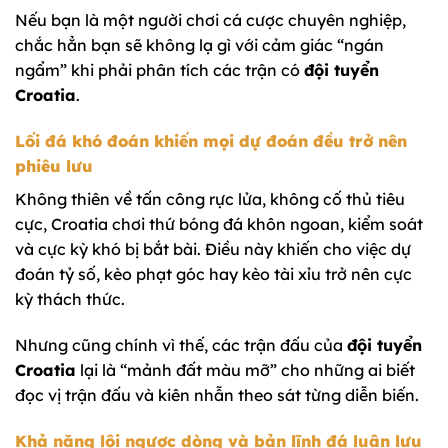
Nếu bạn là một người chơi cá cược chuyên nghiệp,
chắc hẳn bạn sẽ không lạ gì với cảm giác “ngán
ngẩm” khi phải phân tích các trận có
đội tuyển
Croatia
.
Lối đá khó đoán khiến mọi dự đoán đều trở nên
phiêu lưu
Không thiên về tấn công rực lửa, không cố thủ tiêu
cực, Croatia chơi thứ bóng đá khôn ngoan, kiểm soát
và cực kỳ khó bị bắt bài. Điều này khiến cho việc dự
đoán tỷ số, kèo phạt góc hay kèo tài xỉu trở nên cực
kỳ thách thức.
Nhưng cũng chính vì thế, các trận đấu của
đội tuyển
Croatia
lại là “mảnh đất màu mỡ” cho những ai biết
đọc vị trận đấu và kiên nhẫn theo sát từng diễn biến.
Khả năng lội ngược dòng và bản lĩnh đá luân lưu