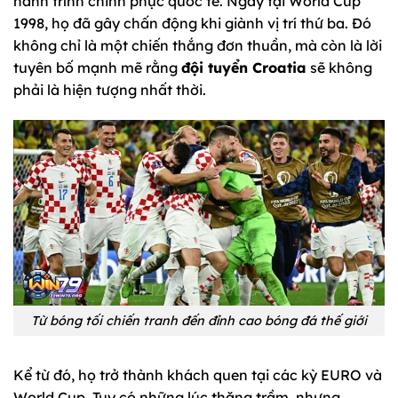
hành trình chinh phục quốc tế. Ngay tại World Cup
1998, họ đã gây chấn động khi giành vị trí thứ ba. Đó
không chỉ là một chiến thắng đơn thuần, mà còn là lời
tuyên bố mạnh mẽ rằng
đội tuyển Croatia
sẽ không
phải là hiện tượng nhất thời.
Từ bóng tối chiến tranh đến đỉnh cao bóng đá thế giới
Kể từ đó, họ trở thành khách quen tại các kỳ EURO và
World Cup. Tuy có những lúc thăng trầm, nhưng