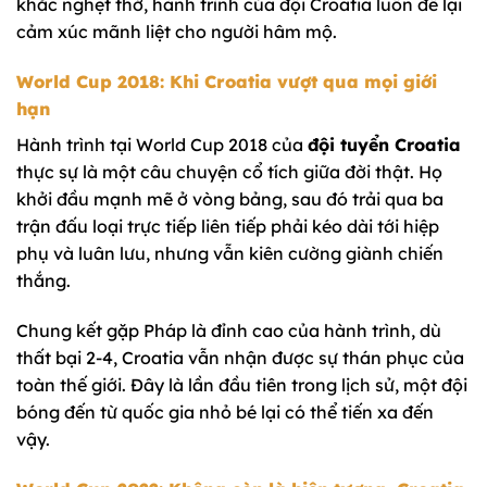
khắc nghẹt thở, hành trình của đội Croatia luôn để lại
cảm xúc mãnh liệt cho người hâm mộ.
World Cup 2018: Khi Croatia vượt qua mọi giới
hạn
Hành trình tại World Cup 2018 của
đội tuyển Croatia
thực sự là một câu chuyện cổ tích giữa đời thật. Họ
khởi đầu mạnh mẽ ở vòng bảng, sau đó trải qua ba
trận đấu loại trực tiếp liên tiếp phải kéo dài tới hiệp
phụ và luân lưu, nhưng vẫn kiên cường giành chiến
thắng.
Chung kết gặp Pháp là đỉnh cao của hành trình, dù
thất bại 2-4, Croatia vẫn nhận được sự thán phục của
toàn thế giới. Đây là lần đầu tiên trong lịch sử, một đội
bóng đến từ quốc gia nhỏ bé lại có thể tiến xa đến
vậy.