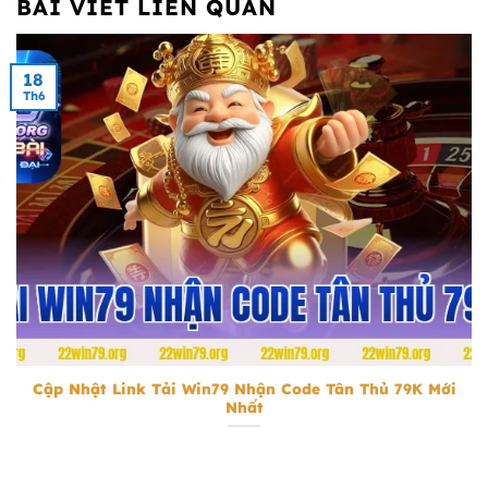
BÀI VIẾT LIÊN QUAN
18
Th6
tải Win79 nhận code tân thủ 79k
Cập Nhật Link Tải Win79 Nhận Code Tân Thủ 79K Mới
Nhất