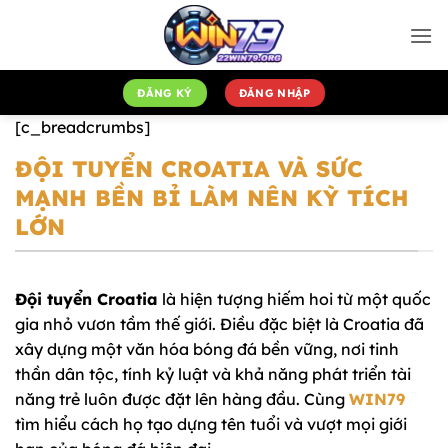
Bỏ
qua
nội
dung
ĐĂNG KÝ
ĐĂNG NHẬP
[c_breadcrumbs]
ĐỘI TUYỂN CROATIA VÀ SỨC
MẠNH BỀN BỈ LÀM NÊN KỲ TÍCH
LỚN
Đội tuyển Croatia
là hiện tượng hiếm hoi từ một quốc
gia nhỏ vươn tầm thế giới. Điều đặc biệt là Croatia đã
xây dựng một văn hóa bóng đá bền vững, nơi tinh
thần dân tộc, tính kỷ luật và khả năng phát triển tài
năng trẻ luôn được đặt lên hàng đầu. Cùng
WIN79
tìm hiểu cách họ tạo dựng tên tuổi và vượt mọi giới