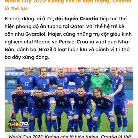
World Cup 2022: Không còn là hiện tượng, Croatia
là thế lực
Không dừng lại ở đó,
đội tuyển Croatia
tiếp tục thể
hiện phong độ ấn tượng tại Qatar. Với thế hệ trẻ kế
cận như Gvardiol, Majer, cùng những trụ cột giàu kinh
nghiệm như Modrić và Perišić, Croatia vượt qua Nhật
Bản, đánh bại Brazil ở loạt luân lưu và giành vị trí thứ
ba đầy xứng đáng.
World Cup 2022: Không còn là hiện tượng, Croatia là thế