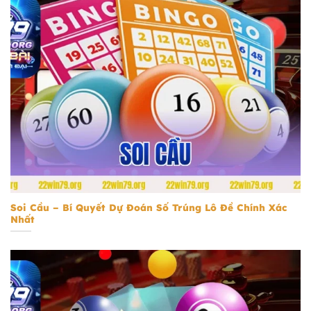
Soi Cầu
Soi Cầu – Bí Quyết Dự Đoán Số Trúng Lô Đề Chính Xác
Nhất