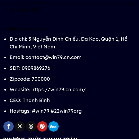
Khuyến mãi
THÔNG TIN LIÊN HỆ
Địa chỉ: 3 Nguyễn Đình Chiểu, Đa Kao, Quận 1, Hồ
Chí Minh, Việt Nam
Email:
contact@win79.cn.com
SĐT: 0909869276
Zipcode: 700000
Website: https://win79.cn.com/
CEO: Thanh Bình
Hastags: #win79 #22win79org