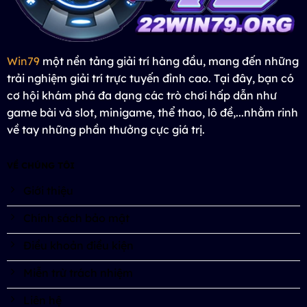
Win79
một nền tảng giải trí hàng đầu, mang đến những
trải nghiệm giải trí trực tuyến đỉnh cao. Tại đây, bạn có
cơ hội khám phá đa dạng các trò chơi hấp dẫn như
game bài và slot, minigame, thể thao, lô đề,...nhằm rinh
về tay những phần thưởng cực giá trị.
VỀ CHÚNG TÔI
Giới thiệu
Chính sách bảo mật
Điều khoản điều kiện
Miễn trừ trách nhiệm
Liên hệ