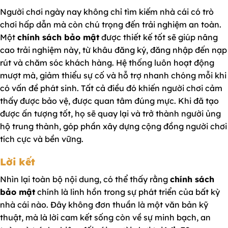
Người chơi ngày nay không chỉ tìm kiếm nhà cái có trò
chơi hấp dẫn mà còn chú trọng đến trải nghiệm an toàn.
Một
chính sách bảo mật
được thiết kế tốt sẽ giúp nâng
cao trải nghiệm này, từ khâu đăng ký, đăng nhập đến nạp
rút và chăm sóc khách hàng. Hệ thống luôn hoạt động
mượt mà, giảm thiểu sự cố và hỗ trợ nhanh chóng mỗi khi
có vấn đề phát sinh. Tất cả điều đó khiến người chơi cảm
thấy được bảo vệ, được quan tâm đúng mực. Khi đã tạo
được ấn tượng tốt, họ sẽ quay lại và trở thành người ủng
hộ trung thành, góp phần xây dựng cộng đồng người chơi
tích cực và bền vững.
Lời kết
Nhìn lại toàn bộ nội dung, có thể thấy rằng
chính sách
bảo mật
chính là linh hồn trong sự phát triển của bất kỳ
nhà cái nào. Đây không đơn thuần là một văn bản kỹ
thuật, mà là lời cam kết sống còn về sự minh bạch, an