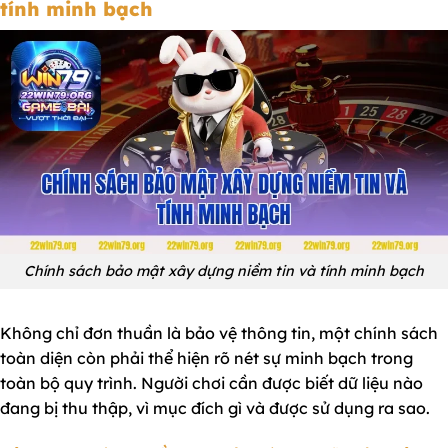
tính minh bạch
Chính sách bảo mật xây dựng niềm tin và tính minh bạch
Không chỉ đơn thuần là bảo vệ thông tin, một chính sách
toàn diện còn phải thể hiện rõ nét sự minh bạch trong
toàn bộ quy trình. Người chơi cần được biết dữ liệu nào
đang bị thu thập, vì mục đích gì và được sử dụng ra sao.