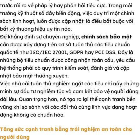
trước rủi ro về pháp lý hay phản hồi tiêu cực. Trong môi
trường kỹ thuật số đầy biến động, việc duy trì một chính
sách linh hoạt, luôn được cập nhật là điều bắt buộc với
bất kỳ thương hiệu uy tín nào.
Để khẳng định sự chuyên nghiệp,
chính sách bảo mật
cần được xây dựng trên cơ sở tuân thủ các tiêu chuẩn
quốc tế như ISO/IEC 27001, GDPR hay PCI DSS. Đây là
những bộ tiêu chuẩn được công nhận toàn cầu, yêu cầu
hệ thống phải có quy trình kiểm soát, đánh giá và cập
nhật bảo mật thường xuyên.
Việc nhà cái tuân thủ nghiêm ngặt các tiêu chí này chứng
minh sự đầu tư nghiêm túc và cam kết bảo vệ người dùng
dài lâu. Quan trọng hơn, nó tạo ra lợi thế cạnh tranh bền
vững khi so sánh với các đối thủ cùng lĩnh vực đang hoạt
động không có chuẩn hóa.
Tăng sức cạnh tranh bằng trải nghiệm an toàn cho
người dùng