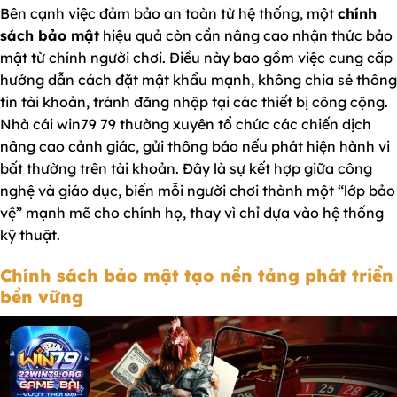
Bên cạnh việc đảm bảo an toàn từ hệ thống, một
chính
sách bảo mật
hiệu quả còn cần nâng cao nhận thức bảo
mật từ chính người chơi. Điều này bao gồm việc cung cấp
hướng dẫn cách đặt mật khẩu mạnh, không chia sẻ thông
tin tài khoản, tránh đăng nhập tại các thiết bị công cộng.
Nhà cái win79 79 thường xuyên tổ chức các chiến dịch
nâng cao cảnh giác, gửi thông báo nếu phát hiện hành vi
bất thường trên tài khoản. Đây là sự kết hợp giữa công
nghệ và giáo dục, biến mỗi người chơi thành một “lớp bảo
vệ” mạnh mẽ cho chính họ, thay vì chỉ dựa vào hệ thống
kỹ thuật.
Chính sách bảo mật tạo nền tảng phát triển
bền vững