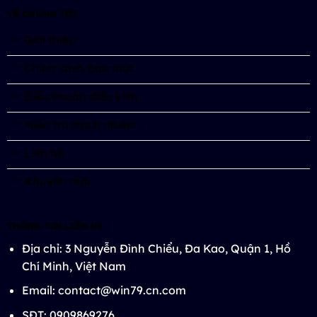
VỀ CHÚNG TÔI
Giới thiệu
Chính sách bảo mật
Điều khoản điều kiện
Miễn trừ trách nhiệm
Liên hệ
Khuyến mãi
THÔNG TIN LIÊN HỆ
Địa chỉ: 3 Nguyễn Đình Chiểu, Đa Kao, Quận 1, Hồ
Chí Minh, Việt Nam
Email:
contact@win79.cn.com
SĐT: 0909869276